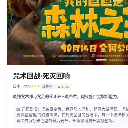
咒术回战·死灭回响
日本 · 2025
⭐ 9.4
连载中
🔥 112w
最强咒术师与咒灵的死斗进入最终章，虎杖悠仁觉醒新能力。
📖 详细剧情：涩谷事变后，世界陷入混乱，咒灵大量涌现。虎
灵‘两面宿傩’的终极阴谋，在死灭回游的战场中，每一个选择都
羁绊成为打破绝望的最后光芒，全新领域展开震撼登场。