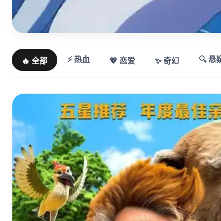
⚡ 热血
🔍 悬
🔥 全部
💖 恋爱
✨ 奇幻