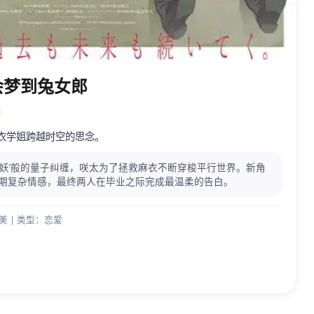
会梦到兔女郎
衣学姐跨越时空的思念。
拉斯妖’般的量子纠缠，咲太为了拯救麻衣不断穿梭平行世界。新角
春期复杂情感，最终两人在毕业之际完成最温柔的告白。
沙美 | 类型：恋爱