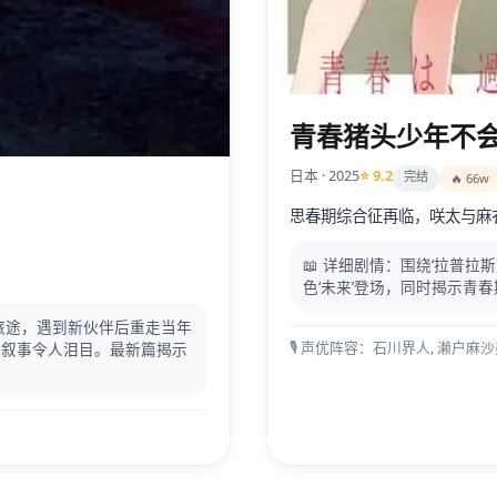
青春猪头少年不
日本 · 2025
⭐ 9.2
完结
🔥 66w
思春期综合征再临，咲太与麻
📖 详细剧情：围绕‘拉普
色‘未来’登场，同时揭示青
旅途，遇到新伙伴后重走当年
🎙️ 声优阵容：石川界人, 濑户麻
刻叙事令人泪目。最新篇揭示