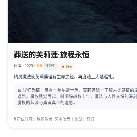
葬送的芙莉莲·旅程永恒
日本 · 2025
⭐ 9.5
连载中
🔥 89w
精灵魔法使芙莉莲理解生命之轻，再度踏上大陆巡礼。
📖 详细剧情：勇者辛美尔逝世后，芙莉莲踏上了解人类感情的
道路。魔族残党再起，时间跨越数十年，魔法与人性交织的深
魔族的起源与勇者真正的遗愿。
🎙️ 声优阵容：种崎敦美, 冈本信彦 | 类型：奇幻