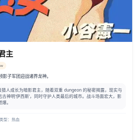
影君主
5w
领影子军团迎战诸界龙神。
级猎人成长为暗影君主，随着双重 dungeon 的秘密揭露，现实与
古神明‘伊西斯’，同时守护人类最后的城市。战斗场面宏大，影
燃爆。
| 类型：热血