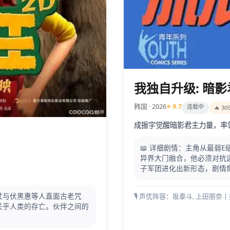
我独自升级: 暗
韩国 · 2026
⭐ 9.7
连载中
🔥 30
成振宇觉醒暗影君主力量，率
📖 详细剧情：主角从最弱E
异界大门融合，他必须对抗远
子军团进化出新形态，剧情
杖与伏黑惠等人直面古老咒
🎙️ 声优阵容：坂泰斗, 上田丽奈 
关乎人类的存亡。伙伴之间的