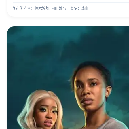
🎙️ 声优阵容：榎木淳弥, 内田雄马 | 类型：热血